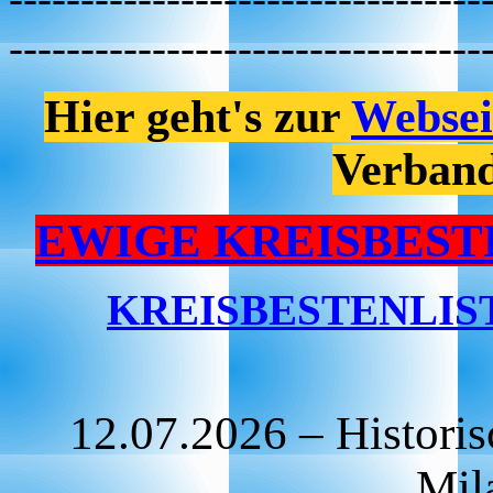
---------------------------------
Hier geht's zur
Websei
Verband
EWIGE KREISBEST
KREISBESTENLIST
12.07.2026 – Historis
Mil